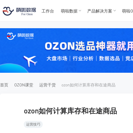
工作台
萌啦数据
产品解决方案
萌啦O
T
T
4
5
For
For
首页
OZON课堂
运营干货
ozon如何计算库存和在途商品
ozon如何计算库存和在途商品
运营技巧