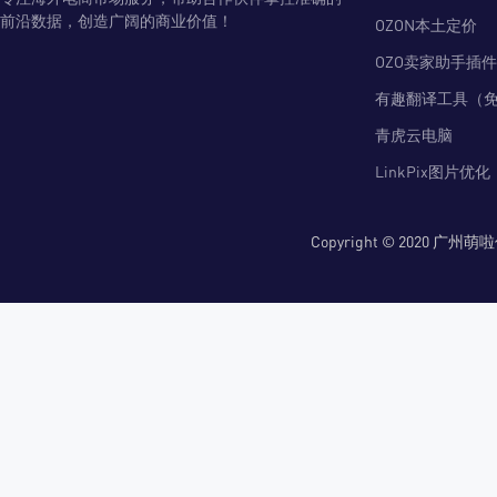
前沿数据，创造广阔的商业价值！
OZON本土定价
OZO卖家助手插件
有趣翻译工具（
青虎云电脑
LinkPix图片优化
Copyright © 2020 