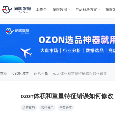
工作台
萌啦数据
产品解决方案
萌啦O
T
T
4
5
For
For
首页
OZON课堂
运营干货
ozon体积和重量特征错误如何修改
ozon体积和重量特征错误如何修改
运营技巧
营销推广
干货分享