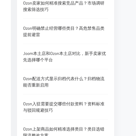
Ozon卖家如何精准搜索竞品产品？市场调研
搜索筛选技巧
Ozon明确禁止经营哪些类目？高危禁售品类
提前避雷
Joom本土店和Ozon本土店对比，新手卖家优
先选择哪个平台
Ozon配送方式显示归档代表什么？归档物流
能否重新启用
Ozon入驻需要提交哪些付款资料？资料标准
与驳回规避技巧
Ozon上架商品如何精准选择类目？类目选错
限流整改方案