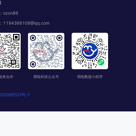
们
ozon86
1194366108@qq.com
业务合作
萌啦科技公众号
萌啦数据小程序
020085523号-9