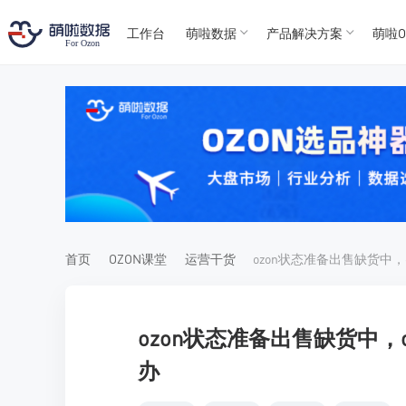
工作台
萌啦数据
产品解决方案
萌啦O
T
T
4
5
For
For
首页
OZON课堂
运营干货
ozon状态准备出售缺货中
办