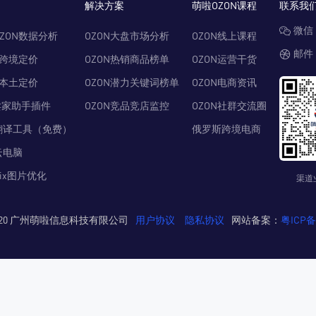
解决方案
萌啦OZON课程
联系我
微信：
ZON数据分析
OZON大盘市场分析
OZON线上课程
邮件：
N跨境定价
OZON热销商品榜单
OZON运营干货
N本土定价
OZON潜力关键词榜单
OZON电商资讯
卖家助手插件
OZON竞品竞店监控
OZON社群交流圈
翻译工具（免费）
俄罗斯跨境电商
云电脑
Pix图片优化
渠道
© 2020 广州萌啦信息科技有限公司
用户协议
隐私协议
网站备案：
粤ICP备2