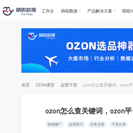
工作台
萌啦数据
产品解决方案
萌啦O
T
T
4
5
For
For
首页
OZON课堂
运营干货
ozon怎么查关键词，ozo
营销推广
运营技巧
日常运营
干货分享