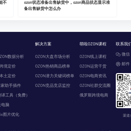
能不
ozon状态准备出售缺货中，ozon商品状态显示准
备出售缺货中怎么办
解决方案
萌啦OZON课程
联系我
微信：
ZON数据分析
OZON大盘市场分析
OZON线上课程
邮件：
N跨境定价
OZON热销商品榜单
OZON运营干货
N本土定价
OZON潜力关键词榜单
OZON电商资讯
卖家助手插件
OZON竞品竞店监控
OZON社群交流圈
翻译工具（免费）
俄罗斯跨境电商
云电脑
Pix图片优化
渠道