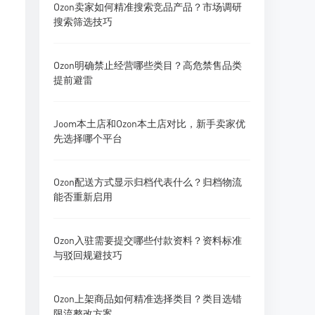
Ozon卖家如何精准搜索竞品产品？市场调研
搜索筛选技巧
Ozon明确禁止经营哪些类目？高危禁售品类
提前避雷
Joom本土店和Ozon本土店对比，新手卖家优
先选择哪个平台
Ozon配送方式显示归档代表什么？归档物流
能否重新启用
Ozon入驻需要提交哪些付款资料？资料标准
与驳回规避技巧
Ozon上架商品如何精准选择类目？类目选错
限流整改方案