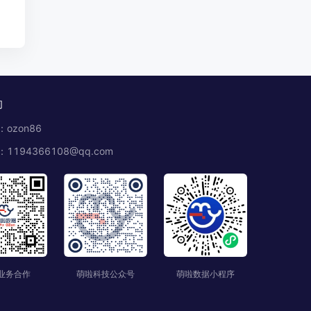
们
ozon86
1194366108@qq.com
业务合作
萌啦科技公众号
萌啦数据小程序