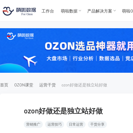
工作台
萌啦数据
产品解决方案
萌啦O
T
T
4
5
For
For
首页
OZON课堂
运营干货
ozon好做还是独立站好做
ozon好做还是独立站好做
营销推广
运营技巧
日常运营
干货分享