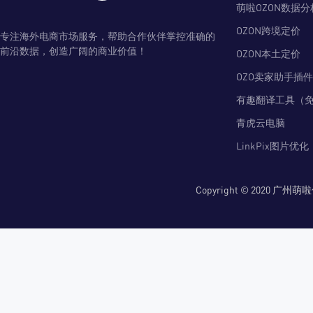
萌啦OZON数据分
OZON跨境定价
专注海外电商市场服务，帮助合作伙伴掌控准确的
前沿数据，创造广阔的商业价值！
OZON本土定价
OZO卖家助手插件
有趣翻译工具（
青虎云电脑
LinkPix图片优化
Copyright © 2020 