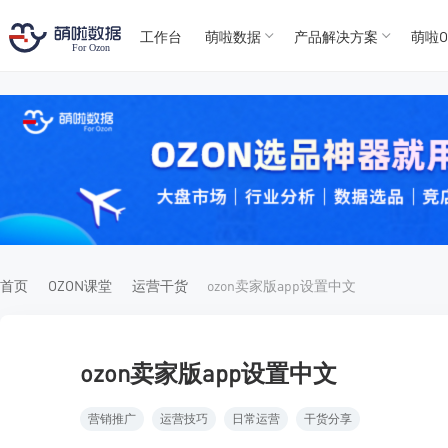
工作台
萌啦数据
产品解决方案
萌啦O
T
T
4
5
For
For
首页
OZON课堂
运营干货
ozon卖家版app设置中文
ozon卖家版app设置中文
营销推广
运营技巧
日常运营
干货分享