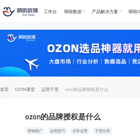
工作台
萌啦数据
产品解决方案
萌啦O
T
T
4
5
For
For
首页
OZON课堂
运营干货
ozon的品牌授权是什么
ozon的品牌授权是什么
营销推广
运营技巧
日常运营
干货分享