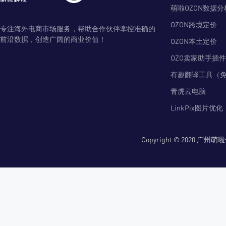
萌啦OZON数据分
OZON跨境定价
专注海外电商市场服务，帮助合作伙伴掌控准确的
前沿数据，创造广阔的商业价值！
OZON本土定价
OZO卖家助手插件
有趣翻译工具（
青虎云电脑
LinkPix图片优化
Copyright © 2020 