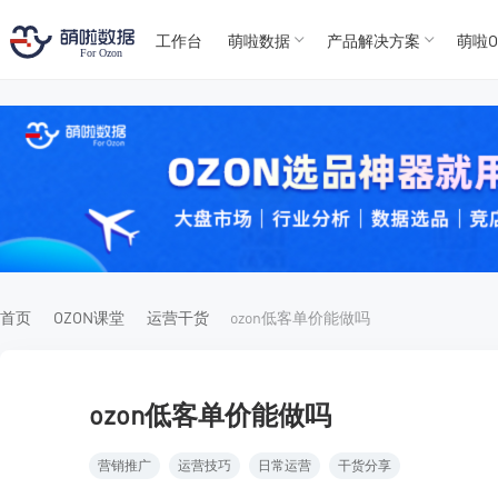
工作台
萌啦数据
产品解决方案
萌啦O
T
T
4
5
For
For
首页
OZON课堂
运营干货
ozon低客单价能做吗
ozon低客单价能做吗
营销推广
运营技巧
日常运营
干货分享