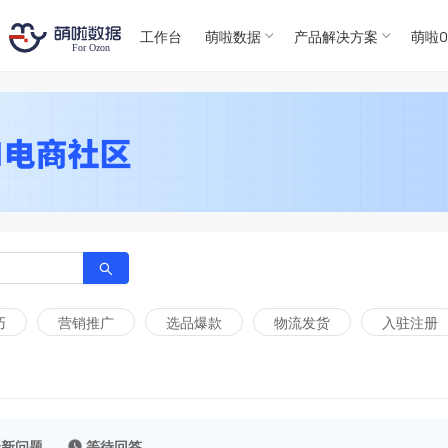
T
T
4
5
工作台
萌啦数据
产品解决方案
萌啦O
For
For
巧
营销推广
选品爆款
物流发货
入驻注册
最新问题
等待回答