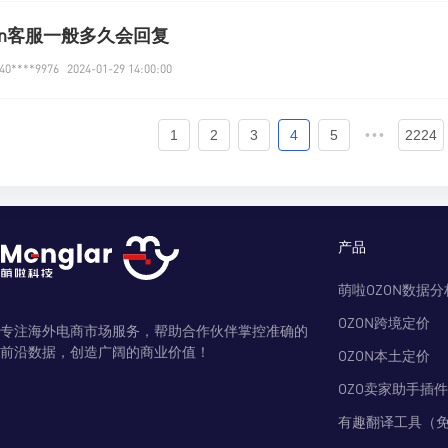
on客服一般多久会回复
0****9976
2024-01-29 14:00:00
1
2
3
4
5
•••
2224
产品
萌啦OZON数据分
OZON跨境定价
专注海外电商市场服务，帮助合作伙伴掌控准确的
前沿数据，创造广阔的商业价值！
OZON本土定价
OZO卖家助手插件
有趣翻译工具（