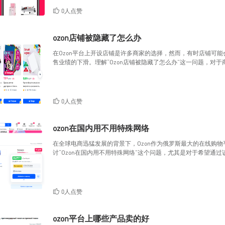
0人点赞
ozon店铺被隐藏了怎么办
在Ozon平台上开设店铺是许多商家的选择，然而，有时店铺可
售业绩的下滑。理解“Ozon店铺被隐藏了怎么办”这一问题，对
0人点赞
ozon在国内用不用特殊网络
在全球电商迅猛发展的背景下，Ozon作为俄罗斯最大的在线购
讨“Ozon在国内用不用特殊网络”这个问题，尤其是对于希望通
0人点赞
ozon平台上哪些产品卖的好