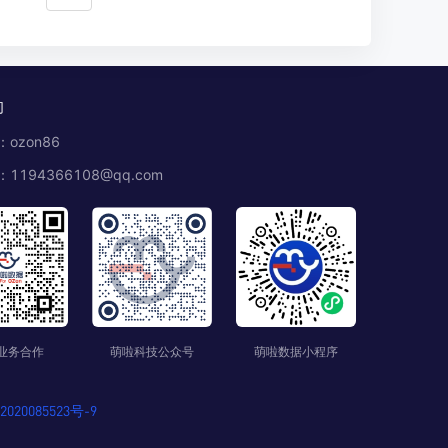
们
ozon86
1194366108@qq.com
业务合作
萌啦科技公众号
萌啦数据小程序
020085523号-9