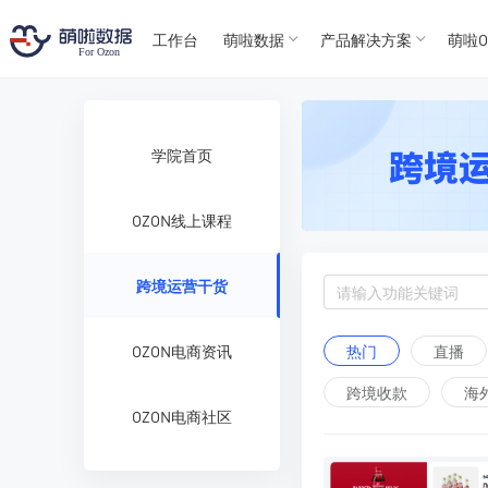
T
T
4
5
工作台
萌啦数据
产品解决方案
萌啦O
For
For
学院首页
OZON线上课程
跨境运营干货
热门
直播
OZON电商资讯
跨境收款
海
OZON电商社区