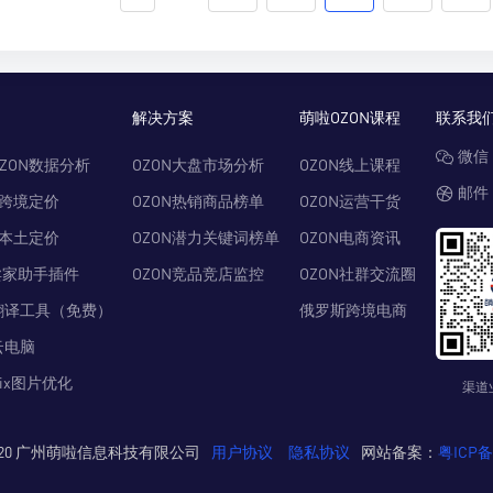
解决方案
萌啦OZON课程
联系我
微信：
ZON数据分析
OZON大盘市场分析
OZON线上课程
邮件：
N跨境定价
OZON热销商品榜单
OZON运营干货
N本土定价
OZON潜力关键词榜单
OZON电商资讯
卖家助手插件
OZON竞品竞店监控
OZON社群交流圈
翻译工具（免费）
俄罗斯跨境电商
云电脑
Pix图片优化
渠道
© 2020 广州萌啦信息科技有限公司
用户协议
隐私协议
网站备案：
粤ICP备2