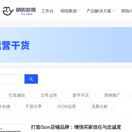
T
T
4
5
工作台
萌啦数据
产品解决方案
萌啦O
For
For
打造爆款
日常运营
新手开店
营销推广
外仓储
干货分享
OZON运营
流量分析
打造Ozon店铺品牌：增强买家信任与忠诚度