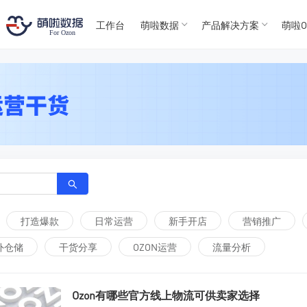
T
T
4
5
工作台
萌啦数据
产品解决方案
萌啦O
For
For
打造爆款
日常运营
新手开店
营销推广
外仓储
干货分享
OZON运营
流量分析
Ozon有哪些官方线上物流可供卖家选择