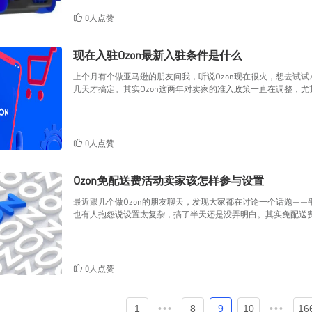
0人点赞
现在入驻Ozon最新入驻条件是什么
上个月有个做亚马逊的朋友问我，听说Ozon现在很火，想去试
几天才搞定。其实Ozon这两年对卖家的准入政策一直在调整，尤其
0人点赞
Ozon免配送费活动卖家该怎样参与设置
最近跟几个做Ozon的朋友聊天，发现大家都在讨论一个话题——
也有人抱怨说设置太复杂，搞了半天还是没弄明白。其实免配送费
0人点赞
1
•••
8
9
10
•••
16