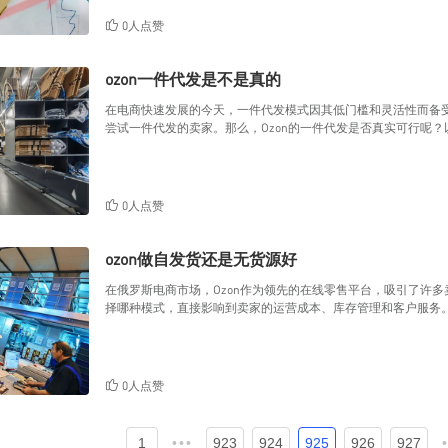
0人点赞
ozon一件代发是不是真的
在电商快速发展的今天，一件代发模式因其低门槛和灵活性而备受
尝试一件代发的卖家。那么，Ozon的一件代发是否真实可行呢
0人点赞
ozon做自发货还是无货源好
在俄罗斯电商市场，Ozon作为领先的在线零售平台，吸引了许
择哪种模式，直接影响到卖家的运营成本、库存管理和客户服务。本
0人点赞
1
•••
923
924
925
926
927