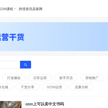
K数据
K数据
ZON课程
跨境资讯卖家网
 Ozon
 OZon
打造爆款
日常运营
新手开店
营销推广
外仓储
干货分享
OZON运营
流量分析
ozon上可以卖中文书吗