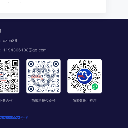
们
ozon86
1194366108@qq.com
业务合作
萌啦科技公众号
萌啦数据小程序
020085523号-9