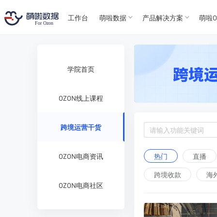
T
T
4
5
工作台
萌啦数据
产品解决方案
萌啦O
For
For
学院首页
OZON线上课程
跨境运营干货
热门
直播
OZON电商资讯
跨境收款
海
OZON电商社区