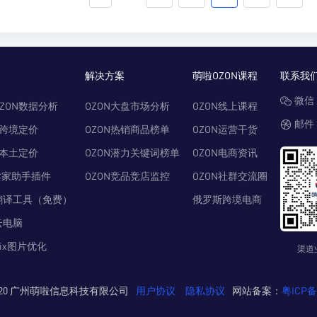
解决方案
萌啦OZON课程
联系我
微信：
ZON数据分析
OZON大盘市场分析
OZON线上课程
邮件：
N跨境定价
OZON热销商品榜单
OZON运营干货
N本土定价
OZON潜力关键词榜单
OZON电商资讯
卖家助手插件
OZON竞品竞店监控
OZON社群交流圈
翻译工具（免费）
俄罗斯跨境电商
云电脑
Pix图片优化
渠道
© 2020 广州萌啦信息科技有限公司
用户协议
隐私协议
网站备案：
粤ICP备2