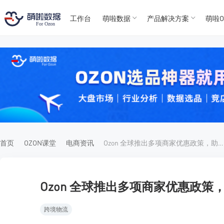
工作台
萌啦数据
产品解决方案
萌啦O
T
T
4
5
For
For
首页
OZON课堂
电商资讯
Ozon 全球推出多项商家优惠政策，助力拓展俄罗斯及 CIS 市场
Ozon 全球推出多项商家优惠政策，
跨境物流