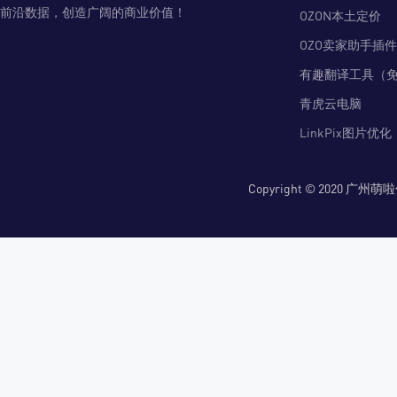
前沿数据，创造广阔的商业价值！
OZON本土定价
OZO卖家助手插件
有趣翻译工具（
青虎云电脑
LinkPix图片优化
Copyright © 2020 