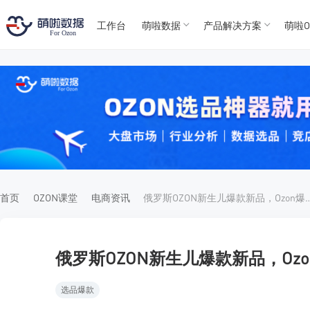
工作台
萌啦数据
产品解决方案
萌啦O
T
T
4
5
For
For
首页
OZON课堂
电商资讯
俄罗斯OZON新生儿爆款新品，
俄罗斯OZON新生儿爆款新品，Oz
选品爆款