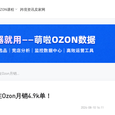
ZON课程
跨境资讯卖家网
K数据
K数据
 Ozon
 OZon
OZON男士专用神器产品，在Ozon月销4.9k单！
zon月销4.9k单！
2024-08-10 16:11