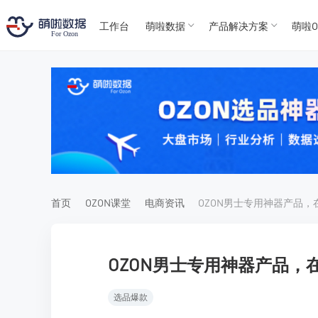
工作台
萌啦数据
产品解决方案
萌啦O
T
T
4
5
For
For
首页
OZON课堂
电商资讯
OZON男士专用神器产品，在O
选品爆款