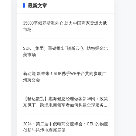
最新文章
35000平俄罗斯海外仓 助力中国商家卖爆大俄
市场
SDK（集团）重磅推出“锐斯云仓” 助您掘金北
美市场
新动能 新未来！SDK携手WB平台共同参展广
州跨交会
【畅达数贸】惠海健总经理做客新华网：政策
东风下，跨境电商领军者如何构建全球服务新
生态？
2024・第二届中俄电商交流峰会：CEL 的物流
创新与跨境电商新展望