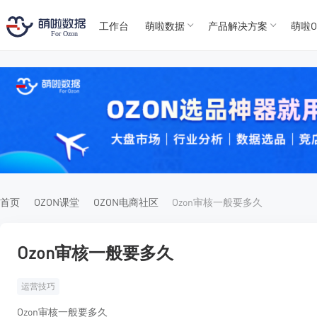
工作台
萌啦数据
产品解决方案
萌啦O
T
T
4
5
For
For
首页
OZON课堂
OZON电商社区
Ozon审核一般要多久
Ozon审核一般要多久
运营技巧
Ozon审核一般要多久