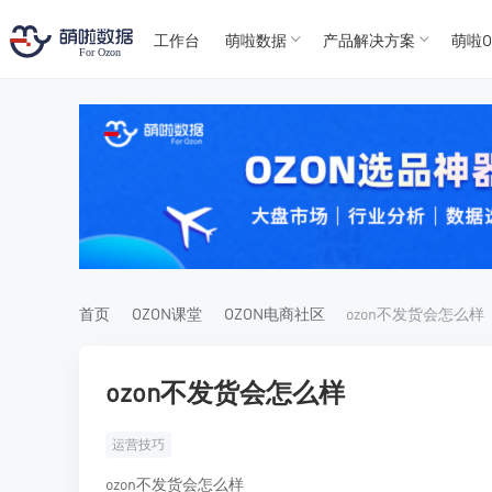
工作台
萌啦数据
产品解决方案
萌啦O
T
T
4
5
For
For
首页
OZON课堂
OZON电商社区
ozon不发货会怎么样
ozon不发货会怎么样
运营技巧
ozon不发货会怎么样