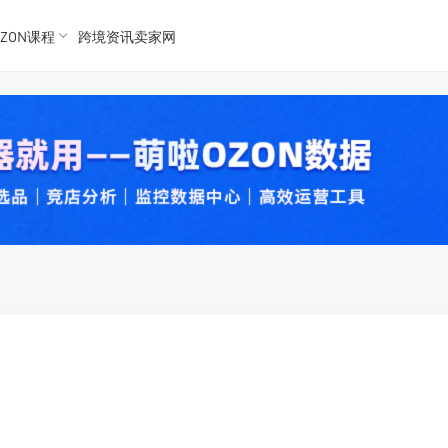
ZON课程
跨境资讯卖家网
K数据
K数据
 Ozon
 OZon