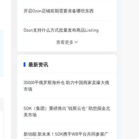
开启Ozon店铺前期需要准备哪些东西
Ozon支持什么方式批量发布商品Listing
查看更多
Ozon营销活动模板该怎样使用设置
最新资讯
什么插件可以分析Ozon店铺商品流量
35000平俄罗斯海外仓 助力中国商家卖爆大俄
Ozon参与促销活动需要收取哪些费用
市场
卖家如何在Ozon平台精准搜索产品调研
SDK（集团）重磅推出“锐斯云仓” 助您掘金北
美市场
新动能 新未来！SDK携手WB平台共同参展广