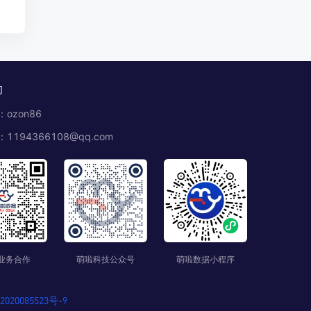
OZON爆款新品推荐，OZON学生玩具产品
俄罗斯OZON新生儿爆款新品，Ozon爆款新品
推荐
们
ozon86
1194366108@qq.com
业务合作
萌啦科技公众号
萌啦数据小程序
020085523号-9