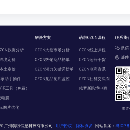
解决方案
萌啦OZON课程
联系我
微信：
ZON数据分析
OZON大盘市场分析
OZON线上课程
邮件：
N跨境定价
OZON热销商品榜单
OZON运营干货
N本土定价
OZON潜力关键词榜单
OZON电商资讯
卖家助手插件
OZON竞品竞店监控
OZON社群交流圈
翻译工具（免费）
俄罗斯跨境电商
云电脑
Pix图片优化
渠道
© 2020 广州萌啦信息科技有限公司
用户协议
隐私协议
网站备案：
粤ICP备2