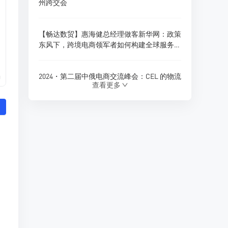
州跨交会
【畅达数贸】惠海健总经理做客新华网：政策
东风下，跨境电商领军者如何构建全球服务新
生态？
2024・第二届中俄电商交流峰会：CEL 的物流
0
查看更多
创新与跨境电商新展望
180天内仓储免费！珲春综合保税区货物入
仓，CEL独家政策福利
Ozon 全球推出多项商家优惠政策，助力拓展
俄罗斯及 CIS 市场
CEL 俄罗斯专线物流：助力中俄贸易的优质选
择