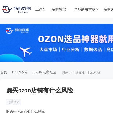
工作台
萌啦数据
产品解决方案
萌啦O
T
T
4
5
For
For
首页
OZON课堂
OZON电商社区
购买ozon店铺有什么风险
购买ozon店铺有什么风险
运营技巧
购买ozon店铺有什么风险