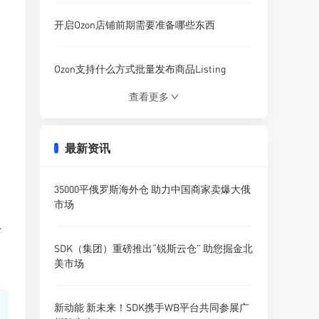
开启Ozon店铺前期需要准备哪些东西
Ozon支持什么方式批量发布商品Listing
查看更多
Ozon营销活动模板该怎样使用设置
最新资讯
什么插件可以分析Ozon店铺商品流量
35000平俄罗斯海外仓 助力中国商家卖爆大俄
Ozon参与促销活动需要收取哪些费用
市场
上
卖家如何在Ozon平台精准搜索产品调研
SDK（集团）重磅推出“锐斯云仓” 助您掘金北
美市场
新动能 新未来！SDK携手WB平台共同参展广