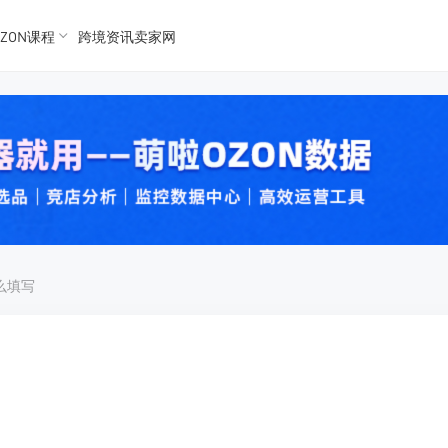
ZON课程
跨境资讯卖家网
K数据
K数据
 Ozon
 OZon
么填写