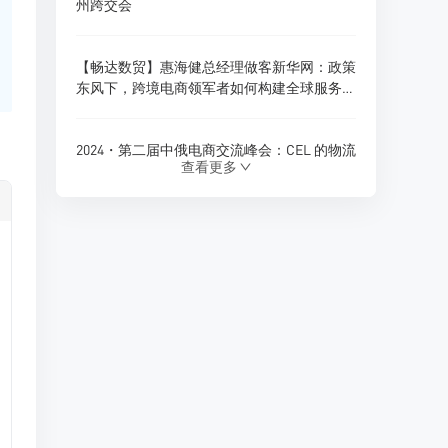
州跨交会
【畅达数贸】惠海健总经理做客新华网：政策
东风下，跨境电商领军者如何构建全球服务新
生态？
2024・第二届中俄电商交流峰会：CEL 的物流
查看更多
创新与跨境电商新展望
180天内仓储免费！珲春综合保税区货物入
仓，CEL独家政策福利
Ozon 全球推出多项商家优惠政策，助力拓展
俄罗斯及 CIS 市场
CEL 俄罗斯专线物流：助力中俄贸易的优质选
择