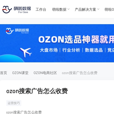
工作台
萌啦数据
产品解决方案
萌啦O
T
T
4
5
For
For
首页
OZON课堂
OZON电商社区
ozon搜索广告怎么收费
ozon搜索广告怎么收费
运营技巧
ozon搜索广告怎么收费