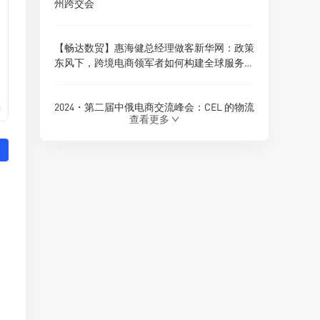
州跨交会
【畅达数贸】惠海健总经理做客新华网：政策
东风下，跨境电商领军者如何构建全球服务新
生态？
2024・第二届中俄电商交流峰会：CEL 的物流
0
查看更多
创新与跨境电商新展望
180天内仓储免费！珲春综合保税区货物入
仓，CEL独家政策福利
Ozon 全球推出多项商家优惠政策，助力拓展
俄罗斯及 CIS 市场
CEL 俄罗斯专线物流：助力中俄贸易的优质选
择