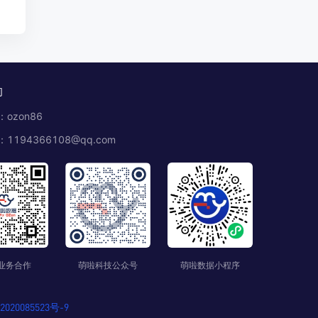
OZON爆款新品推荐，OZON学生玩具产品
俄罗斯OZON新生儿爆款新品，Ozon爆款新品
推荐
们
ozon86
1194366108@qq.com
业务合作
萌啦科技公众号
萌啦数据小程序
020085523号-9