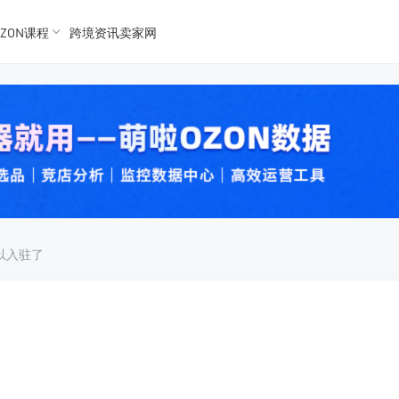
ZON课程
跨境资讯卖家网
K数据
K数据
 Ozon
 OZon
可以入驻了