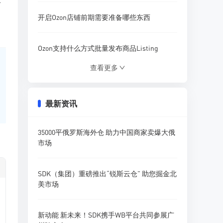
咨
开启Ozon店铺前期需要准备哪些东西
Ozon支持什么方式批量发布商品Listing
查看更多
Ozon营销活动模板该怎样使用设置
最新资讯
什么插件可以分析Ozon店铺商品流量
35000平俄罗斯海外仓 助力中国商家卖爆大俄
Ozon参与促销活动需要收取哪些费用
市场
卖家如何在Ozon平台精准搜索产品调研
SDK（集团）重磅推出“锐斯云仓” 助您掘金北
美市场
新动能 新未来！SDK携手WB平台共同参展广