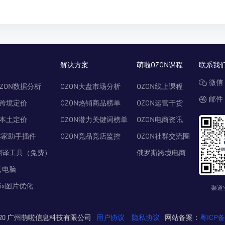
解决方案
萌啦OZON课程
联系我
微信：
ZON数据分析
OZON大盘市场分析
OZON线上课程
邮件：
N跨境定价
OZON热销商品榜单
OZON运营干货
N本土定价
OZON潜力关键词榜单
OZON电商资讯
卖家助手插件
OZON竞品竞店监控
OZON社群交流圈
翻译工具（免费）
俄罗斯跨境电商
云电脑
Pix图片优化
渠道
© 2020 广州萌啦信息科技有限公司
用户协议
隐私协议
网站备案：
粤ICP备2