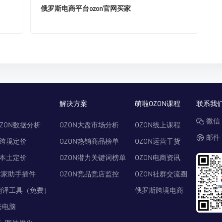
俄罗斯电商平台ozon官网买家
解决方案
萌啦OZON课程
联系我
微信：
ZON数据分析
OZON大盘市场分析
OZON线上课程
邮件：
N跨境定价
OZON热销商品榜单
OZON运营干货
N本土定价
OZON潜力关键词榜单
OZON电商资讯
卖家助手插件
OZON竞品竞店监控
OZON社群交流圈
翻译工具（免费）
俄罗斯跨境电商
云电脑