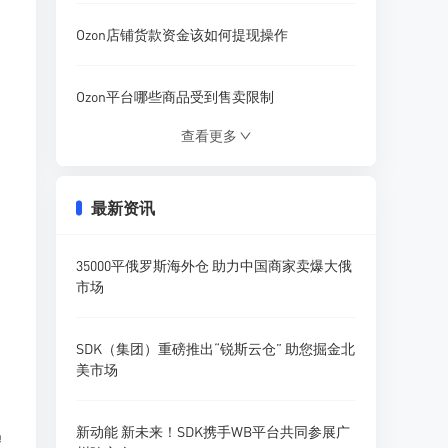
Ozon店铺货款资金该如何提现操作
Ozon平台哪些商品受到售卖限制
查看更多
Ozon买家如何发起订单取消申请
最新资讯
Ozon跨境发货挑选什么物流渠道更好
35000平俄罗斯海外仓 助力中国商家卖爆大俄
Ozon开店优先选择哪一种配送方式
市场
在Ozon售卖假货被抓到有什么后果
SDK（集团）重磅推出“锐斯云仓” 助您掘金北
美市场
新动能 新未来！SDK携手WB平台共同参展广
迅