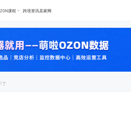
ZON课程
跨境资讯卖家网
K数据
K数据
 Ozon
 OZon
不了