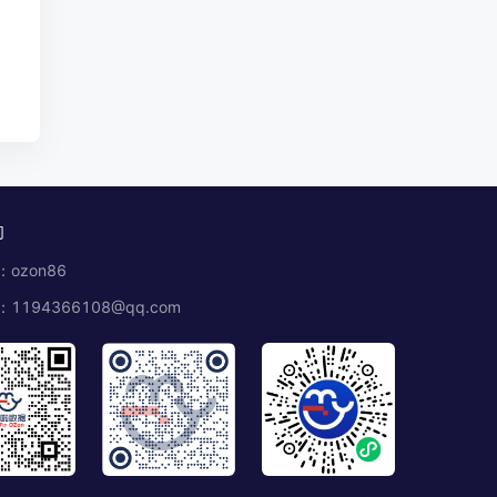
们
ozon86
1194366108@qq.com