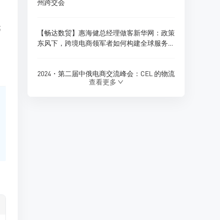
州跨交会
等
【畅达数贸】惠海健总经理做客新华网：政策
东风下，跨境电商领军者如何构建全球服务新
生态？
2024・第二届中俄电商交流峰会：CEL 的物流
查看更多
创新与跨境电商新展望
180天内仓储免费！珲春综合保税区货物入
仓，CEL独家政策福利
Ozon 全球推出多项商家优惠政策，助力拓展
俄罗斯及 CIS 市场
CEL 俄罗斯专线物流：助力中俄贸易的优质选
择