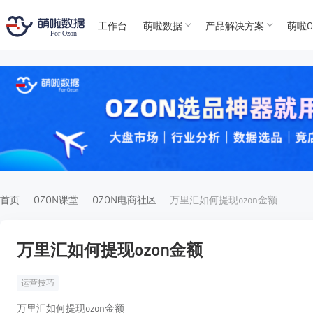
工作台
萌啦数据
产品解决方案
萌啦O
T
T
4
5
For
For
首页
OZON课堂
OZON电商社区
万里汇如何提现ozon金额
万里汇如何提现ozon金额
运营技巧
万里汇如何提现ozon金额