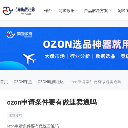
工作台
萌啦数据
产品解决方案
萌啦O
T
T
4
5
For
For
首页
OZON课堂
OZON电商社区
ozon申请条件要有做速卖通吗
ozon申请条件要有做速卖通吗
运营技巧
ozon申请条件要有做速卖通吗