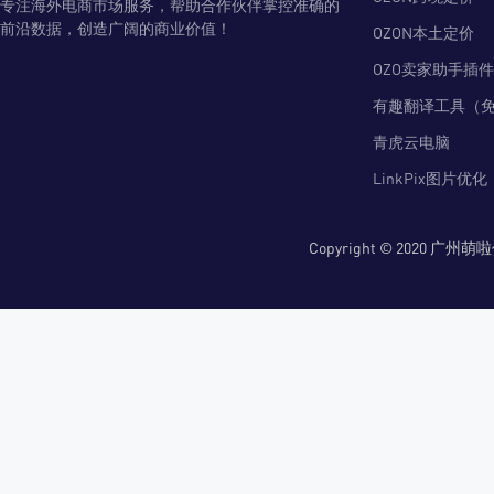
专注海外电商市场服务，帮助合作伙伴掌控准确的
前沿数据，创造广阔的商业价值！
OZON本土定价
OZO卖家助手插件
有趣翻译工具（
青虎云电脑
LinkPix图片优化
Copyright © 2020 