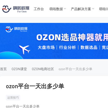
工作台
萌啦数据
产品解决方案
萌啦O
T
T
4
5
For
For
首页
OZON课堂
OZON电商社区
ozon平台一天出多少单
ozon平台一天出多少单
运营技巧
ozon平台一天出多少单