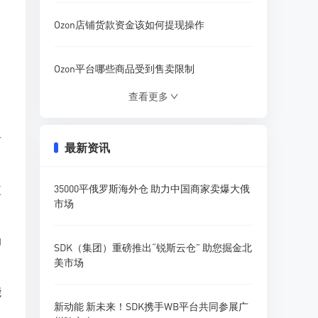
Ozon店铺货款资金该如何提现操作
Ozon平台哪些商品受到售卖限制
查看更多
Ozon买家如何发起订单取消申请
者
最新资讯
Ozon跨境发货挑选什么物流渠道更好
短
35000平俄罗斯海外仓 助力中国商家卖爆大俄
Ozon开店优先选择哪一种配送方式
市场
助
在Ozon售卖假货被抓到有什么后果
SDK（集团）重磅推出“锐斯云仓” 助您掘金北
美市场
能
新动能 新未来！SDK携手WB平台共同参展广