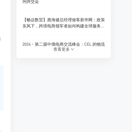
州跨交会
【畅达数贸】惠海健总经理做客新华网：政策
东风下，跨境电商领军者如何构建全球服务新
生态？
的
2024・第二届中俄电商交流峰会：CEL 的物流
查看更多
创新与跨境电商新展望
180天内仓储免费！珲春综合保税区货物入
仓，CEL独家政策福利
Ozon 全球推出多项商家优惠政策，助力拓展
俄罗斯及 CIS 市场
CEL 俄罗斯专线物流：助力中俄贸易的优质选
择