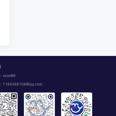
们
ozon86
1194366108@qq.com