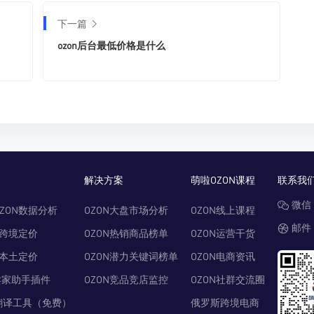
下一篇
ozon后台最低价格是什么
解决方案
萌啦OZON课程
联系我
微信：
ZON数据分析
OZON大盘市场分析
OZON线上课程
邮件：
N跨境定价
OZON热销商品榜单
OZON运营干货
N本土定价
OZON潜力关键词榜单
OZON电商资讯
卖家助手插件
OZON竞品竞店监控
OZON社群交流圈
翻译工具（免费）
俄罗斯跨境电商