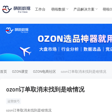
工作台
萌啦数据
产品解决方案
萌啦O
T
T
4
5
For
For
首页
OZON课堂
OZON电商社区
ozon订单取消未找到是啥情况
ozon订单取消未找到是啥情况
运营技巧
ozon订单取消未找到是啥情况