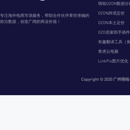
萌啦OZON数据分
OZON跨境定价
专注海外电商市场服务，帮助合作伙伴掌控准确的
前沿数据，创造广阔的商业价值！
OZON本土定价
OZO卖家助手插件
有趣翻译工具（
青虎云电脑
LinkPix图片优化
Copyright © 2020 