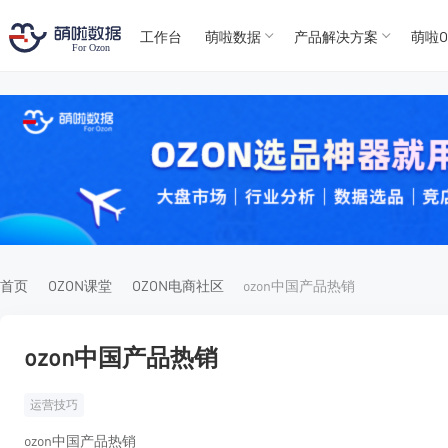
工作台
萌啦数据
产品解决方案
萌啦O
T
T
4
5
For
For
首页
OZON课堂
OZON电商社区
ozon中国产品热销
ozon中国产品热销
运营技巧
ozon中国产品热销