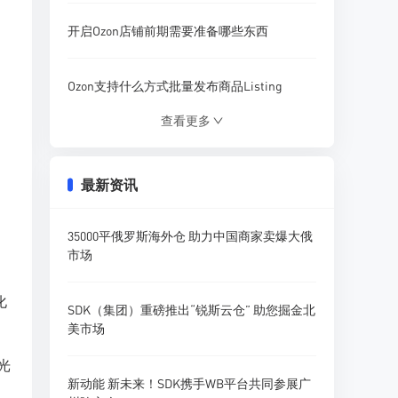
开启Ozon店铺前期需要准备哪些东西
Ozon支持什么方式批量发布商品Listing
查看更多
Ozon营销活动模板该怎样使用设置
最新资讯
什么插件可以分析Ozon店铺商品流量
35000平俄罗斯海外仓 助力中国商家卖爆大俄
Ozon参与促销活动需要收取哪些费用
市场
化
卖家如何在Ozon平台精准搜索产品调研
SDK（集团）重磅推出“锐斯云仓” 助您掘金北
美市场
光
新动能 新未来！SDK携手WB平台共同参展广