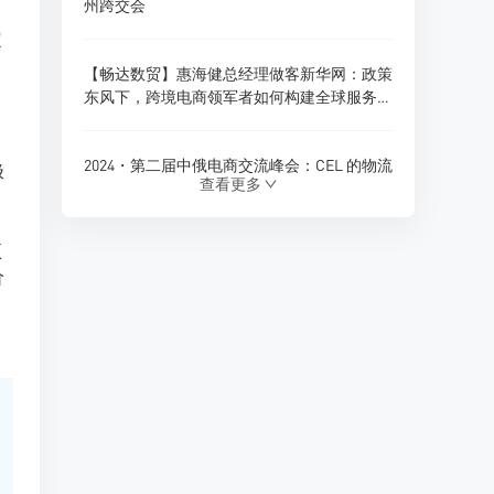
州跨交会
定
【畅达数贸】惠海健总经理做客新华网：政策
东风下，跨境电商领军者如何构建全球服务新
生态？
2024・第二届中俄电商交流峰会：CEL 的物流
极
查看更多
创新与跨境电商新展望
项
180天内仓储免费！珲春综合保税区货物入
价
仓，CEL独家政策福利
Ozon 全球推出多项商家优惠政策，助力拓展
俄罗斯及 CIS 市场
CEL 俄罗斯专线物流：助力中俄贸易的优质选
择