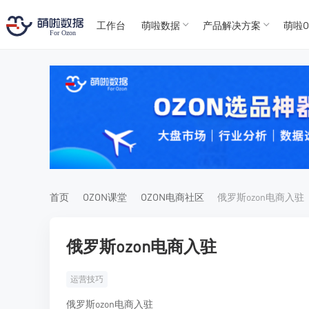
工作台
萌啦数据
产品解决方案
萌啦O
T
T
4
5
For
For
首页
OZON课堂
OZON电商社区
俄罗斯ozon电商入驻
俄罗斯ozon电商入驻
运营技巧
俄罗斯ozon电商入驻