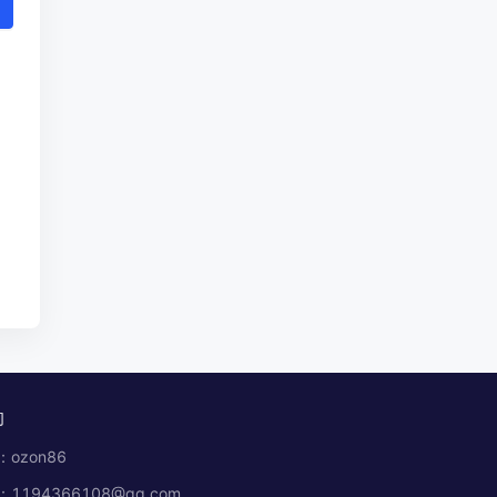
们
ozon86
1194366108@qq.com