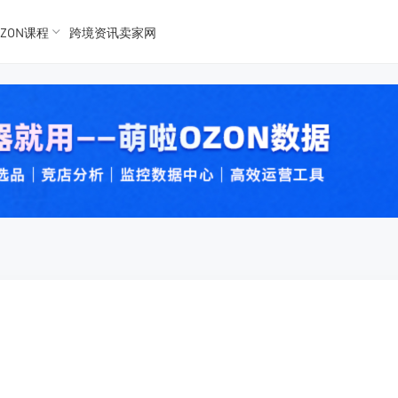
ZON课程
跨境资讯卖家网
K数据
K数据
 Ozon
 OZon