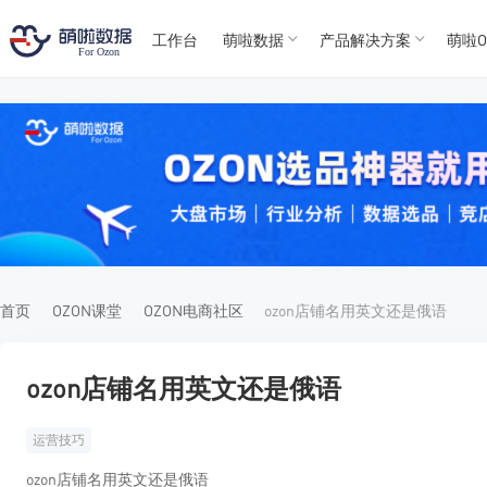
工作台
萌啦数据
产品解决方案
萌啦O
T
T
4
5
For
For
首页
OZON课堂
OZON电商社区
ozon店铺名用英文还是俄语
ozon店铺名用英文还是俄语
运营技巧
ozon店铺名用英文还是俄语