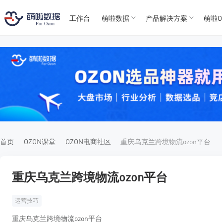
工作台
萌啦数据
产品解决方案
萌啦O
T
T
4
5
For
For
首页
OZON课堂
OZON电商社区
重庆乌克兰跨境物流ozon平台
重庆乌克兰跨境物流ozon平台
运营技巧
重庆乌克兰跨境物流ozon平台