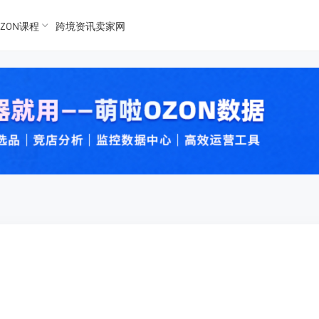
ZON课程
跨境资讯卖家网
K数据
K数据
 Ozon
 OZon