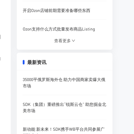
开启Ozon店铺前期需要准备哪些东西
。
Ozon支持什么方式批量发布商品Listing
到
查看更多
Ozon营销活动模板该怎样使用设置
的
最新资讯
什么插件可以分析Ozon店铺商品流量
35000平俄罗斯海外仓 助力中国商家卖爆大俄
Ozon参与促销活动需要收取哪些费用
市场
卖家如何在Ozon平台精准搜索产品调研
SDK（集团）重磅推出“锐斯云仓” 助您掘金北
美市场
中
新动能 新未来！SDK携手WB平台共同参展广