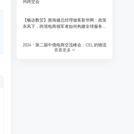
州跨交会
【畅达数贸】惠海健总经理做客新华网：政策
东风下，跨境电商领军者如何构建全球服务新
生态？
2024・第二届中俄电商交流峰会：CEL 的物流
查看更多
创新与跨境电商新展望
180天内仓储免费！珲春综合保税区货物入
仓，CEL独家政策福利
Ozon 全球推出多项商家优惠政策，助力拓展
俄罗斯及 CIS 市场
CEL 俄罗斯专线物流：助力中俄贸易的优质选
择