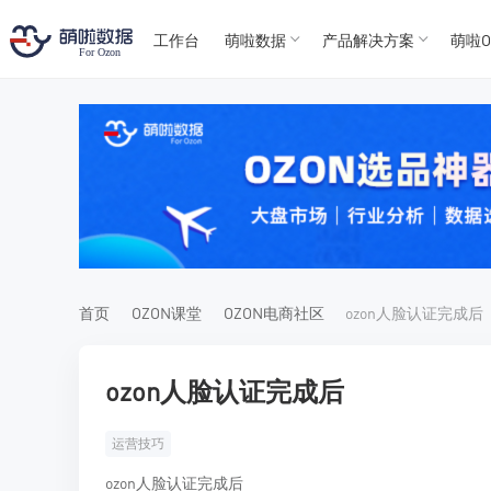
工作台
萌啦数据
产品解决方案
萌啦O
T
T
4
5
For
For
首页
OZON课堂
OZON电商社区
ozon人脸认证完成后
ozon人脸认证完成后
运营技巧
ozon人脸认证完成后