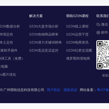
解决方案
萌啦OZON课程
联系我
微信：
ZON数据分析
OZON大盘市场分析
OZON线上课程
邮件：
N跨境定价
OZON热销商品榜单
OZON运营干货
N本土定价
OZON潜力关键词榜单
OZON电商资讯
卖家助手插件
OZON竞品竞店监控
OZON社群交流圈
翻译工具（免费）
俄罗斯跨境电商
云电脑
Pix图片优化
渠道
© 2020 广州萌啦信息科技有限公司
用户协议
隐私协议
网站备案：
粤ICP备2