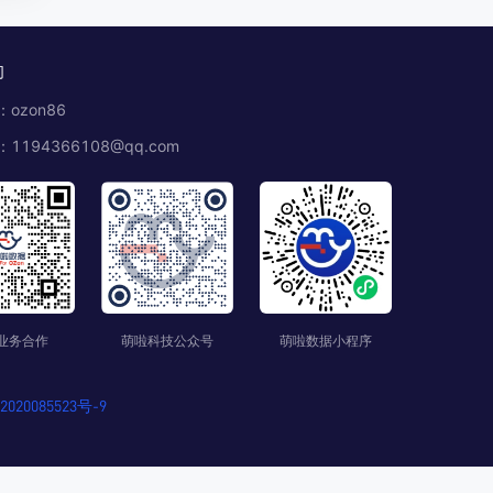
们
ozon86
1194366108@qq.com
业务合作
萌啦科技公众号
萌啦数据小程序
020085523号-9