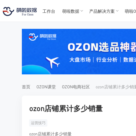
工作台
萌啦数据
产品解决方案
萌啦O
T
T
4
5
For
For
首页
OZON课堂
OZON电商社区
ozon店铺累计多少销
ozon店铺累计多少销量
运营技巧
ozon店铺累计多少销量