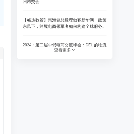
州跨交会
【畅达数贸】惠海健总经理做客新华网：政策
东风下，跨境电商领军者如何构建全球服务新
生态？
2024・第二届中俄电商交流峰会：CEL 的物流
查看更多
创新与跨境电商新展望
180天内仓储免费！珲春综合保税区货物入
仓，CEL独家政策福利
Ozon 全球推出多项商家优惠政策，助力拓展
俄罗斯及 CIS 市场
CEL 俄罗斯专线物流：助力中俄贸易的优质选
择
0