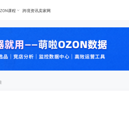
ZON课程
跨境资讯卖家网
K数据
K数据
 Ozon
 OZon
量