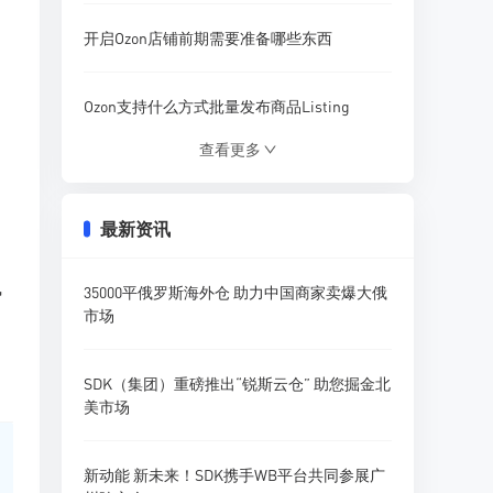
开启Ozon店铺前期需要准备哪些东西
，
Ozon支持什么方式批量发布商品Listing
查看更多
Ozon营销活动模板该怎样使用设置
最新资讯
什么插件可以分析Ozon店铺商品流量
势
35000平俄罗斯海外仓 助力中国商家卖爆大俄
Ozon参与促销活动需要收取哪些费用
市场
卖家如何在Ozon平台精准搜索产品调研
SDK（集团）重磅推出“锐斯云仓” 助您掘金北
美市场
新动能 新未来！SDK携手WB平台共同参展广