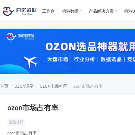
工作台
萌啦数据
产品解决方案
萌啦O
T
T
4
5
For
For
首页
OZON课堂
OZON电商社区
ozon市场占有率
ozon市场占有率
运营技巧
ozon市场占有率