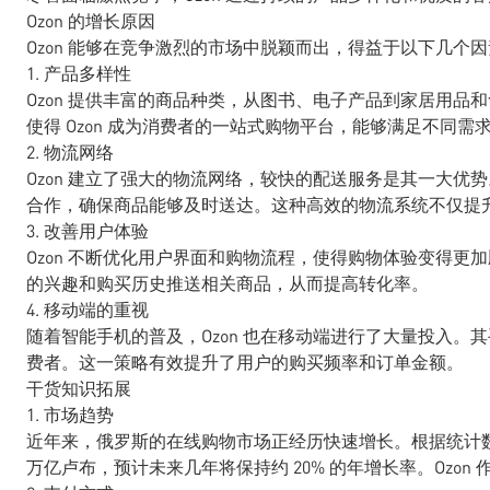
Ozon 的增长原因
Ozon 能够在竞争激烈的市场中脱颖而出，得益于以下几个
1. 产品多样性
Ozon 提供丰富的商品种类，从图书、电子产品到家居用
使得 Ozon 成为消费者的一站式购物平台，能够满足不同需
2. 物流网络
Ozon 建立了强大的物流网络，较快的配送服务是其一大
合作，确保商品能够及时送达。这种高效的物流系统不仅提
3. 改善用户体验
Ozon 不断优化用户界面和购物流程，使得购物体验变得更加
的兴趣和购买历史推送相关商品，从而提高转化率。
4. 移动端的重视
随着智能手机的普及，Ozon 也在移动端进行了大量投入
费者。这一策略有效提升了用户的购买频率和订单金额。
干货知识拓展
1. 市场趋势
近年来，俄罗斯的在线购物市场正经历快速增长。根据统计数据，
万亿卢布，预计未来几年将保持约 20% 的年增长率。Ozo