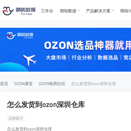
工作台
萌啦数据
产品解决方案
萌啦O
T
T
4
5
For
For
首页
OZON课堂
OZON电商社区
怎么发货到ozon深圳仓库
怎么发货到ozon深圳仓库
运营技巧
怎么发货到ozon深圳仓库