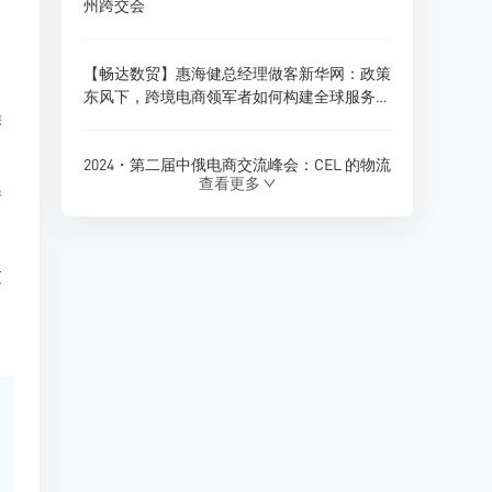
州跨交会
【畅达数贸】惠海健总经理做客新华网：政策
东风下，跨境电商领军者如何构建全球服务新
操
生态？
2024・第二届中俄电商交流峰会：CEL 的物流
查看更多
创新与跨境电商新展望
情
180天内仓储免费！珲春综合保税区货物入
过
仓，CEL独家政策福利
Ozon 全球推出多项商家优惠政策，助力拓展
俄罗斯及 CIS 市场
CEL 俄罗斯专线物流：助力中俄贸易的优质选
择