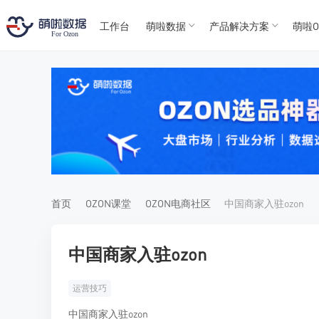
工作台
萌啦数据
产品解决方案
萌啦O
T
T
4
5
For
For
首页
OZON课堂
OZON电商社区
中国商家入驻ozon
中国商家入驻ozon
运营技巧
中国商家入驻ozon