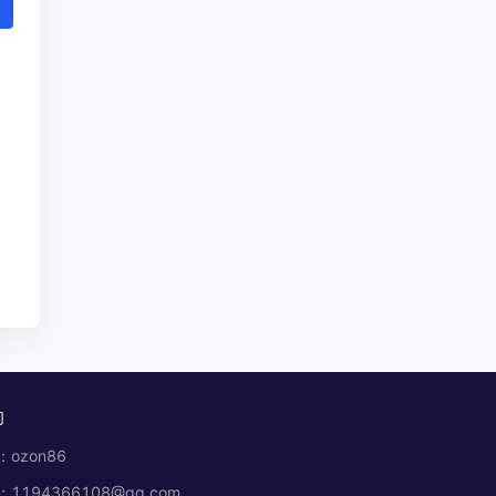
们
ozon86
1194366108@qq.com