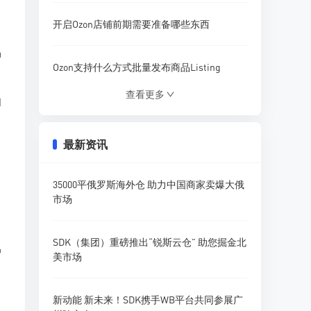
开启Ozon店铺前期需要准备哪些东西
品
Ozon支持什么方式批量发布商品Listing
查看更多
和
Ozon营销活动模板该怎样使用设置
最新资讯
什么插件可以分析Ozon店铺商品流量
35000平俄罗斯海外仓 助力中国商家卖爆大俄
Ozon参与促销活动需要收取哪些费用
市场
卖家如何在Ozon平台精准搜索产品调研
SDK（集团）重磅推出“锐斯云仓” 助您掘金北
户
美市场
新动能 新未来！SDK携手WB平台共同参展广