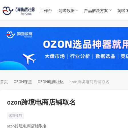
工作台
萌啦数据
产品解决方案
萌啦O
T
T
4
5
For
For
首页
OZON课堂
OZON电商社区
ozon跨境电商店铺取名
ozon跨境电商店铺取名
运营技巧
ozon跨境电商店铺取名