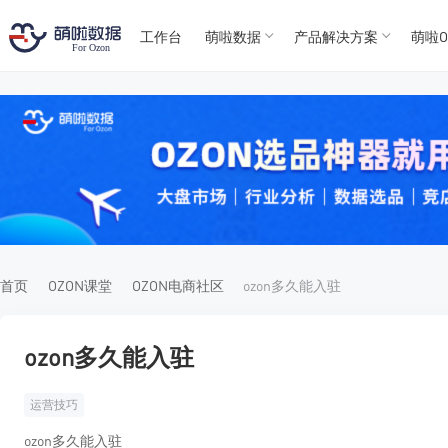
工作台
萌啦数据
产品解决方案
萌啦O
T
T
4
5
For
For
首页
OZON课堂
OZON电商社区
ozon多久能入驻
ozon多久能入驻
运营技巧
ozon多久能入驻