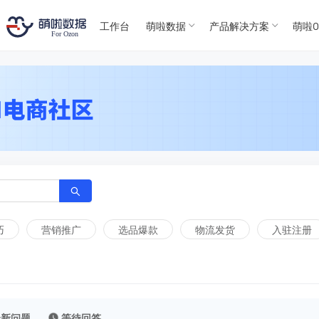
T
T
4
5
工作台
萌啦数据
产品解决方案
萌啦O
For
For
巧
营销推广
选品爆款
物流发货
入驻注册
最新问题
等待回答