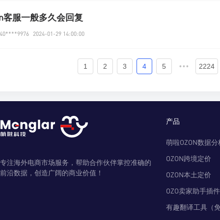
on客服一般多久会回复
0****9976
2024-01-29 14:00:00
1
2
3
4
5
•••
2224
产品
萌啦OZON数据分
OZON跨境定价
专注海外电商市场服务，帮助合作伙伴掌控准确的
前沿数据，创造广阔的商业价值！
OZON本土定价
OZO卖家助手插件
有趣翻译工具（