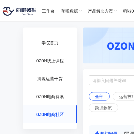
T
T
4
5
工作台
萌啦数据
产品解决方案
萌啦O
For
For
学院首页
OZON线上课程
跨境运营干货
全部
运营技
OZON电商资讯
跨境物流
OZON电商社区
热门问题