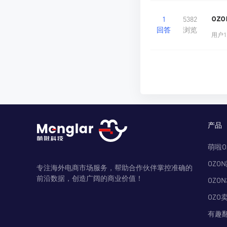
oz
1
5382
回答
浏览
用户12
产品
萌啦O
OZO
专注海外电商市场服务，帮助合作伙伴掌控准确的
前沿数据，创造广阔的商业价值！
OZO
OZO
有趣