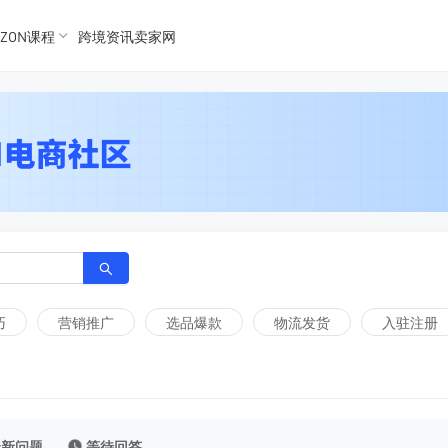
K数据
K数据
ZON课程
跨境资讯卖家网
 Ozon
 OZon
巧
营销推广
选品爆款
物流发货
入驻注册
最新问题
等待回答