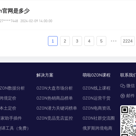
on官网是多少
7****7448
2024-02-09 14:00:00
1
2
3
4
5
•••
2224
解决方案
萌啦OZON课程
联系我
微信：
ZON数据分析
OZON大盘市场分析
OZON线上课程
邮件：
N跨境定价
OZON热销商品榜单
OZON运营干货
N本土定价
OZON潜力关键词榜单
OZON电商资讯
卖家助手插件
OZON竞品竞店监控
OZON社群交流圈
翻译工具（免费）
俄罗斯跨境电商