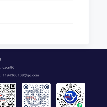
们
ozon86
1194366108@qq.com