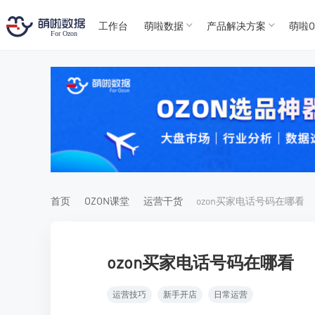
工作台
萌啦数据
产品解决方案
萌啦O
T
T
4
5
For
For
首页
OZON课堂
运营干货
ozon买家电话号码在哪看
ozon买家电话号码在哪看
运营技巧
新手开店
日常运营