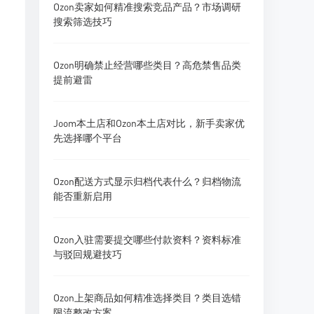
Ozon卖家如何精准搜索竞品产品？市场调研
搜索筛选技巧
Ozon明确禁止经营哪些类目？高危禁售品类
提前避雷
Joom本土店和Ozon本土店对比，新手卖家优
先选择哪个平台
Ozon配送方式显示归档代表什么？归档物流
能否重新启用
Ozon入驻需要提交哪些付款资料？资料标准
与驳回规避技巧
Ozon上架商品如何精准选择类目？类目选错
限流整改方案