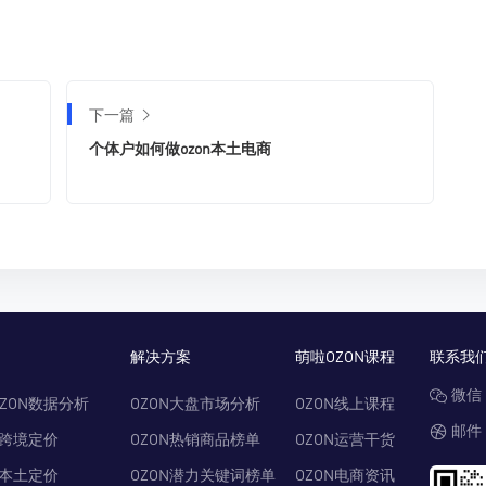
下一篇
个体户如何做ozon本土电商
解决方案
萌啦OZON课程
联系我
微信：
ZON数据分析
OZON大盘市场分析
OZON线上课程
邮件：
N跨境定价
OZON热销商品榜单
OZON运营干货
N本土定价
OZON潜力关键词榜单
OZON电商资讯