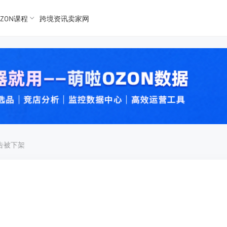
ZON课程
跨境资讯卖家网
K数据
K数据
 Ozon
 OZon
广告被下架