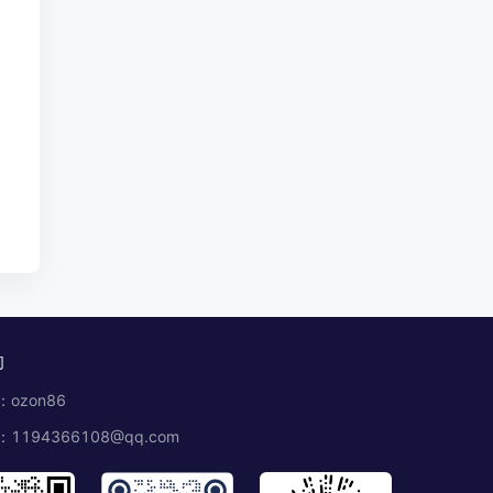
们
ozon86
1194366108@qq.com