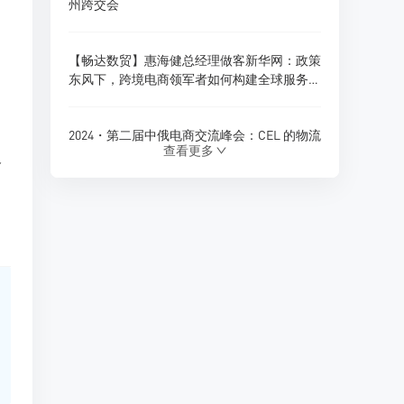
州跨交会
【畅达数贸】惠海健总经理做客新华网：政策
东风下，跨境电商领军者如何构建全球服务新
生态？
2024・第二届中俄电商交流峰会：CEL 的物流
查看更多
创新与跨境电商新展望
格
180天内仓储免费！珲春综合保税区货物入
仓，CEL独家政策福利
Ozon 全球推出多项商家优惠政策，助力拓展
俄罗斯及 CIS 市场
CEL 俄罗斯专线物流：助力中俄贸易的优质选
择