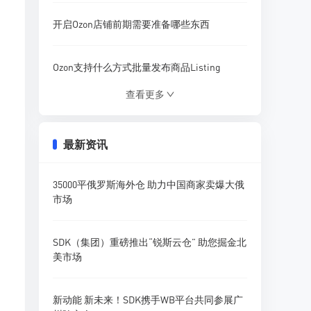
开启Ozon店铺前期需要准备哪些东西
Ozon支持什么方式批量发布商品Listing
查看更多
Ozon营销活动模板该怎样使用设置
最新资讯
什么插件可以分析Ozon店铺商品流量
35000平俄罗斯海外仓 助力中国商家卖爆大俄
Ozon参与促销活动需要收取哪些费用
市场
卖家如何在Ozon平台精准搜索产品调研
SDK（集团）重磅推出“锐斯云仓” 助您掘金北
美市场
新动能 新未来！SDK携手WB平台共同参展广