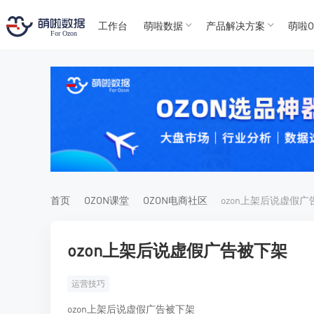
工作台
萌啦数据
产品解决方案
萌啦O
T
T
4
5
For
For
首页
OZON课堂
OZON电商社区
ozon上架后说虚假
ozon上架后说虚假广告被下架
运营技巧
ozon上架后说虚假广告被下架