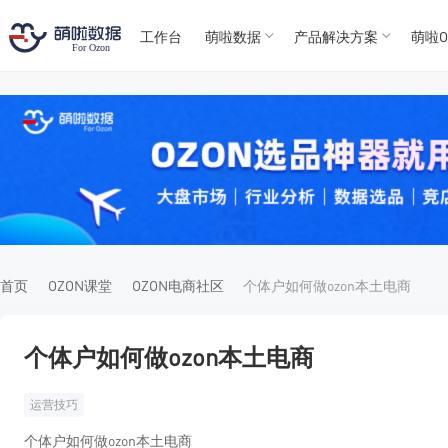
工作台
萌啦数据
产品解决方案
萌啦O
T
T
4
5
For
For
首页
OZON课堂
OZON电商社区
个体户如何做ozon本土电商
个体户如何做ozon本土电商
运营技巧
个体户如何做ozon本土电商